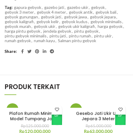
Tag:
gapura gebyok
,
gazebo jati
,
gazebo ukir
,
gebyok
,
gebyok 3 meter
,
gebyok 4 meter
,
gebyok antik
,
gebyok bali
,
gebyok gunungan
,
gebyok jati
,
gebyok jawa
,
gebyok jepara
,
gebyok kaligrafi
,
gebyok kelir
,
gebyok kudus
,
gebyok minimalis
,
gebyok murah
,
gebyok ukir
,
gebyok ukir kaligrafi
,
harga gebyok
,
harga pintu gebyok
,
jendela gebyok
,
pintu gebyok
,
pintu gebyok minimalis
,
pintu jati
,
pintu rumah
,
pintu ukir
,
rumah gebyok
,
rumah kayu
,
Salman pintu gebyok
Share
PRODUK TERKAIT
-4%
-3%
Plafon Rumah Minimalis
Gesebo Jati Ukir Ukir
Model Tumpang Joglo
Jepara 3 Meter
Rp
125.000.000
Rp
65.000.000
Harga
Harga
Harga
Harga
Rp
120.000.000
Rp
63.000.000