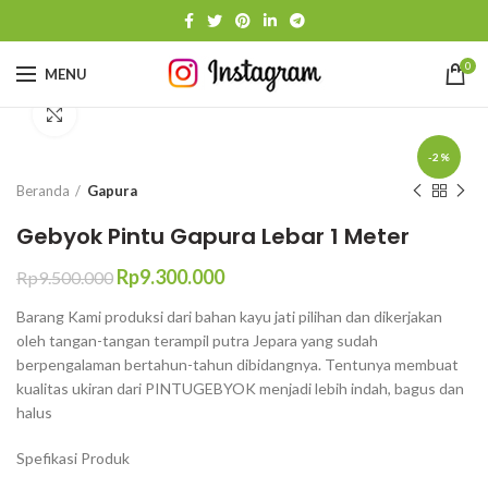
0
MENU
Click to enlarge
-2%
Beranda
Gapura
Gebyok Pintu Gapura Lebar 1 Meter
Harga
Harga
Rp
9.300.000
Rp
9.500.000
aslinya
saat
Barang Kami produksi dari bahan kayu jati pilihan dan dikerjakan
adalah:
ini
oleh tangan-tangan terampil putra Jepara yang sudah
Rp9.500.000.
adalah:
berpengalaman bertahun-tahun dibidangnya. Tentunya membuat
Rp9.300.000.
kualitas ukiran dari PINTUGEBYOK menjadi lebih indah, bagus dan
halus
Spefikasi Produk