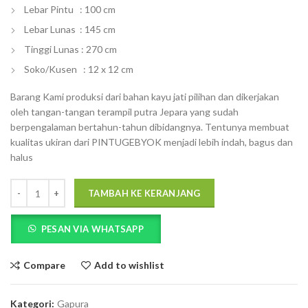
Lebar Pintu : 100 cm
Lebar Lunas : 145 cm
Tinggi Lunas : 270 cm
Soko/Kusen : 12 x 12 cm
Barang Kami produksi dari bahan kayu jati pilihan dan dikerjakan
oleh tangan-tangan terampil putra Jepara yang sudah
berpengalaman bertahun-tahun dibidangnya. Tentunya membuat
kualitas ukiran dari PINTUGEBYOK menjadi lebih indah, bagus dan
halus
Kuantitas Gebyok Pintu Gapura Lebar 1 Meter
TAMBAH KE KERANJANG
PESAN VIA WHATSAPP
Compare
Add to wishlist
Kategori:
Gapura